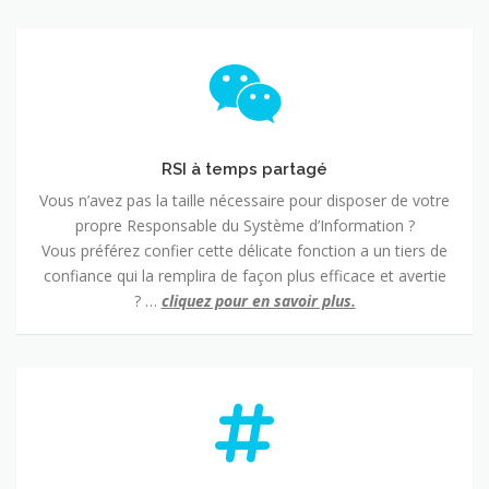
RSI
à
temps
partagé
RSI à temps partagé
Vous n’avez pas la taille nécessaire pour disposer de votre
propre Responsable du Système d’Information ?
Vous préférez confier cette délicate fonction a un tiers de
confiance qui la remplira de façon plus efficace et avertie
? …
cliquez pour en savoir plus.
Développement
d’outils
spécifiques