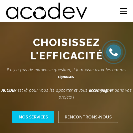
Aller
au
Menu
contenu
NOS ENGAGEMENTS
QUI SOMMES-NOUS ?
CHOISISSEZ
L'EFFICACITÉ
NOS SERVICES
NEWS
CONTACT
Il n’y a pas de mauvaise question, il faut juste avoir les bonnes
réponses
.
ACODEV
est là pour vous les apporter et vous
accompagner
dans vos
projets !
NOS SERVICES
RENCONTRONS-NOUS